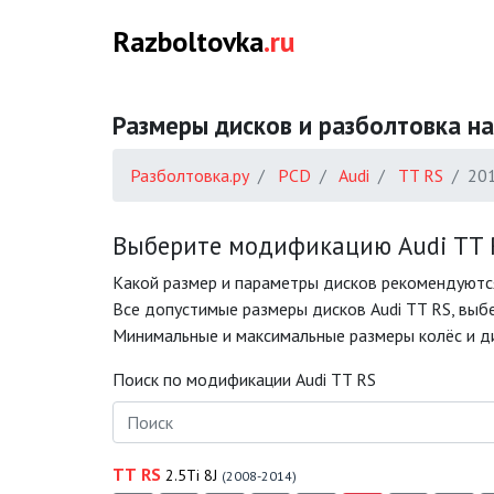
Razboltovka
.ru
Размеры дисков и разболтовка на
Разболтовка.ру
PCD
Audi
TT RS
20
Выберите модификацию Audi TT R
Какой размер и параметры дисков рекомендуются
Все допустимые размеры дисков Audi TT RS, выбе
Минимальные и максимальные размеры колёс и ди
Поиск по модификации Audi TT RS
TT RS
2.5Ti 8J
(2008-2014)