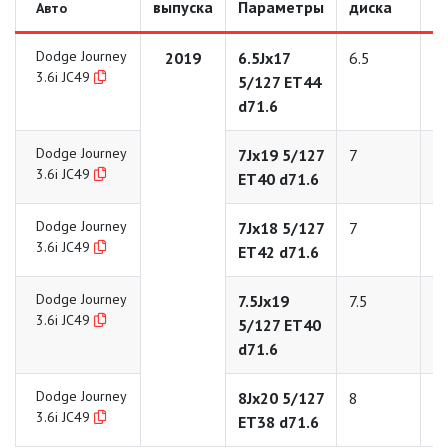
выпуска
Параметры
диска
д
Авто
Dodge Journey
2019
6.5Jx17
6.5
1
3.6i JC49
5/127 ET44
d71.6
Dodge Journey
7Jx19 5/127
7
1
3.6i JC49
ET40 d71.6
Dodge Journey
7Jx18 5/127
7
1
3.6i JC49
ET42 d71.6
Dodge Journey
7.5Jx19
7.5
1
3.6i JC49
5/127 ET40
d71.6
Dodge Journey
8Jx20 5/127
8
2
3.6i JC49
ET38 d71.6