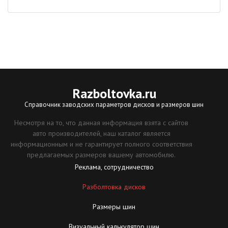
Razboltovka
.ru
Справочник заводских параметров дисков и размеров шин
Несмотря на то, что данная информация взята с сайтов
авто производителей, наш каталог является
информационным и не гарантирует полного соответствия
предлагаемых размеров вашему автомобилю.
Реклама, сотрудничество
Разболтовка дисков
Размеры шин
Визуальный калькулятор шин