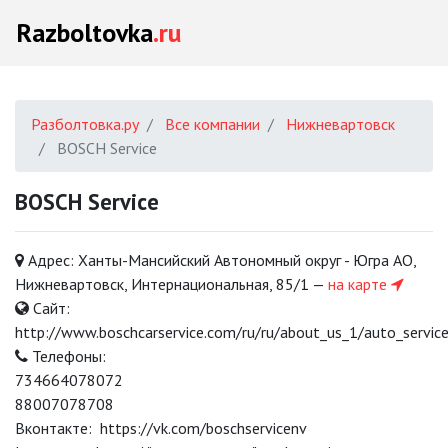
Razboltovka
.ru
Разболтовка.ру
Все компании
Нижневартовск
BOSCH Service
BOSCH Service
Адрес:
Ханты-Мансийский Автономный округ - Югра АО,
Нижневартовск, Интернациональная, 85/1
—
на карте
Сайт:
http://www.boschcarservice.com/ru/ru/about_us_1/auto_servi
Телефоны:
734664078072
88007078708
Вконтакте:
https://vk.com/boschservicenv