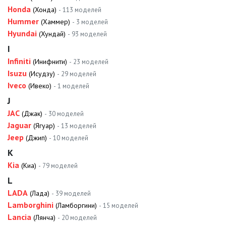
Honda
(Хонда)
- 113 моделей
Hummer
(Хаммер)
- 3 моделей
Hyundai
(Хундай)
- 93 моделей
I
Infiniti
(Инифнити)
- 23 моделей
Isuzu
(Исудзу)
- 29 моделей
Iveco
(Ивеко)
- 1 моделей
J
JAC
(Джак)
- 30 моделей
Jaguar
(Ягуар)
- 13 моделей
Jeep
(Джип)
- 10 моделей
K
Kia
(Киа)
- 79 моделей
L
LADA
(Лада)
- 39 моделей
Lamborghini
(Ламборгини)
- 15 моделей
Lancia
(Лянча)
- 20 моделей