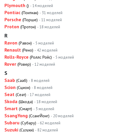
Plymouth
()
- 14 моделей
Pontiac
(Понтиак)
- 31 моделей
Porsche
(Порше)
- 11 моделей
Proton
(Протон)
- 18 моделей
R
Ravon
(Равон)
- 5 моделей
Renault
(Рено)
- 42 моделей
Rolls-Royce
(Роллс Ройс)
- 5 моделей
Rover
(Ровер)
- 12 моделей
S
Saab
(Сааб)
- 8 моделей
Scion
(Сцион)
- 8 моделей
Seat
(Сеат)
- 17 моделей
Skoda
(Шкода)
- 18 моделей
Smart
(Смарт)
- 3 моделей
SsangYong
(СсангЙонг)
- 20 моделей
Subaru
(Субару)
- 62 моделей
Suzuki
(Сузуки)
- 82 моделей