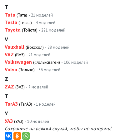
T
Tata
(Тата)
- 21 моделей
Tesla
(Тесла)
- 4 моделей
Toyota
(Тойота)
- 221 моделей
V
Vauxhall
(Воксхол)
- 28 моделей
VAZ
(ВАЗ)
- 21 моделей
Volkswagen
(Фольксваген)
- 106 моделей
Volvo
(Вольво)
- 36 моделей
Z
ZAZ
(ЗАЗ)
- 7 моделей
Т
ТагАЗ
(ТагАЗ)
- 1 моделей
У
УАЗ
(УАЗ)
- 10 моделей
Сохраните на всякий случай, чтобы не потерять!