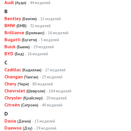
Audi
(Ауди)
- 44 моделей
B
Bentley
(Бентли)
- 11 моделей
BMW
(БМВ)
- 31 моделей
Brilliance
(Брилианс)
- 16 моделей
Bugatti
(Бугатти)
- 5 моделей
Buick
(Бьюик)
- 29 моделей
BYD
(Бид)
- 26 моделей
C
Cadillac
(Кадиллак)
- 27 моделей
Changan
(Чанган)
- 23 моделей
Chery
(Чери)
- 80 моделей
Chevrolet
(Шевроле)
- 164 моделей
Chrysler
(Крайслер)
- 20 моделей
Citroën
(Ситроен)
- 49 моделей
D
Dacia
(Дачиа)
- 13 моделей
Daewoo
(Дэу)
- 29 моделей