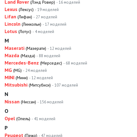
Land Rover
(Лэнд Ровер)
- 16 моделей
Lexus
(Лексус)
- 19 моделей
Lifan
(Лифан)
- 27 моделей
Lincoln
(Линкольн)
- 17 моделей
Lotus
(Лотус)
- 4 моделей
M
Maserati
(Мазерати)
- 12 моделей
Mazda
(Мазда)
- 88 моделей
Mercedes-Benz
(Мерседес)
- 68 моделей
MG
(MG)
- 24 моделей
MINI
(Мини)
- 12 моделей
Mitsubishi
(Митсубиси)
- 107 моделей
N
Nissan
(Ниссан)
- 156 моделей
O
Opel
(Опель)
- 41 моделей
P
Peugeot
(Пежо)
- 47 моделей