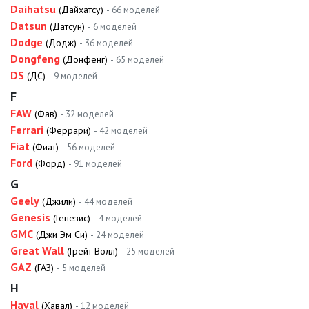
Daihatsu
(Дайхатсу)
- 66 моделей
Datsun
(Датсун)
- 6 моделей
Dodge
(Додж)
- 36 моделей
Dongfeng
(Донфенг)
- 65 моделей
DS
(ДС)
- 9 моделей
F
FAW
(Фав)
- 32 моделей
Ferrari
(Феррари)
- 42 моделей
Fiat
(Фиат)
- 56 моделей
Ford
(Форд)
- 91 моделей
G
Geely
(Джили)
- 44 моделей
Genesis
(Генезис)
- 4 моделей
GMC
(Джи Эм Си)
- 24 моделей
Great Wall
(Грейт Волл)
- 25 моделей
GAZ
(ГАЗ)
- 5 моделей
H
Haval
(Хавал)
- 12 моделей