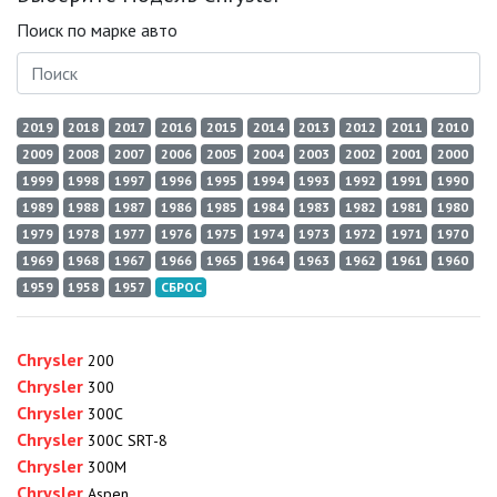
Поиск по марке авто
2019
2018
2017
2016
2015
2014
2013
2012
2011
2010
2009
2008
2007
2006
2005
2004
2003
2002
2001
2000
1999
1998
1997
1996
1995
1994
1993
1992
1991
1990
1989
1988
1987
1986
1985
1984
1983
1982
1981
1980
1979
1978
1977
1976
1975
1974
1973
1972
1971
1970
1969
1968
1967
1966
1965
1964
1963
1962
1961
1960
1959
1958
1957
СБРОС
Chrysler
200
Chrysler
300
Chrysler
300C
Chrysler
300C SRT-8
Chrysler
300M
Chrysler
Aspen