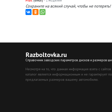
Fiat
(Фиат)
- 1 моделей
Сохраните на всякий случай, чтобы не потерять!
Razboltovka
.ru
Справочник заводских параметров дисков и размеров ши
Несмотря на то, что данная информация взята с сайтов
каталог является информационным и не гарантирует по
предлагаемых размеров вашему автомобилю.