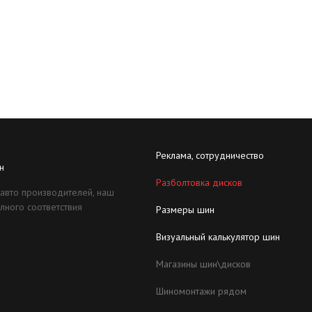
Реклама, сотрудничество
н
Разболтовка дисков
 авто производителей, наш
лного соответствия
Размеры шин
Визуальный калькулятор шин
Магазины шин\дисков
Шиномонтажи рядом