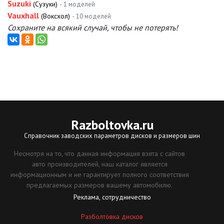
Suzuki
(Сузуки)
- 1 моделей
Vauxhall
(Воксхол)
- 10 моделей
Сохраните на всякий случай, чтобы не потерять!
Razboltovka
.ru
Справочник заводских параметров дисков и размеров шин
Несмотря на то, что данная информация взята с сайтов
авто производителей, наш каталог является
информационным и не гарантирует полного соответствия
предлагаемых размеров вашему автомобилю.
Реклама, сотрудничество
Разболтовка дисков