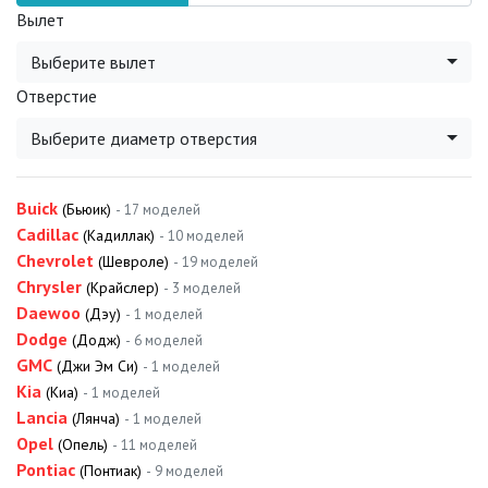
Вылет
Выберите вылет
Отверстие
Выберите диаметр отверстия
Buick
(Бьюик)
- 17 моделей
Cadillac
(Кадиллак)
- 10 моделей
Chevrolet
(Шевроле)
- 19 моделей
Chrysler
(Крайслер)
- 3 моделей
Daewoo
(Дэу)
- 1 моделей
Dodge
(Додж)
- 6 моделей
GMC
(Джи Эм Си)
- 1 моделей
Kia
(Киа)
- 1 моделей
Lancia
(Лянча)
- 1 моделей
Opel
(Опель)
- 11 моделей
Pontiac
(Понтиак)
- 9 моделей