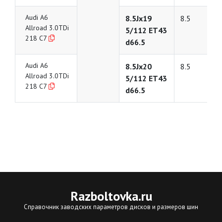
Audi A6
8.5Jx19
8.5
Allroad 3.0TDi
5/112 ET43
218 C7
d66.5
Audi A6
8.5Jx20
8.5
Allroad 3.0TDi
5/112 ET43
218 C7
d66.5
Razboltovka
.ru
Справочник заводских параметров дисков и размеров шин