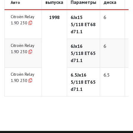
выпуска
Параметры
диска
д
Авто
Citroën Relay
1998
6Jx15
6
1
1.9D 230
5/118 ET68
d71.1
Citroën Relay
6Jx16
6
1
1.9D 230
5/118 ET65
d71.1
Citroën Relay
6.5Jx16
6.5
1
1.9D 230
5/118 ET65
d71.1