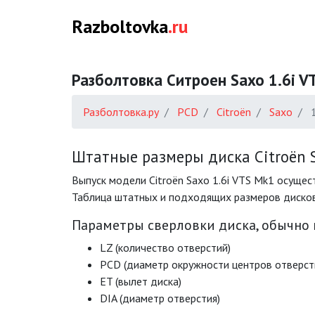
Razboltovka
.ru
Разболтовка Ситроен Saxo 1.6i 
Разболтовка.ру
PCD
Citroën
Saxo
Штатные размеры диска Citroën S
Выпуск модели Citroën Saxo 1.6i VTS Mk1 осущес
Таблица штатных и подходящих размеров дисков н
Параметры сверловки диска, обычно
LZ (количество отверстий)
PCD (диаметр окружности центров отверст
ET (вылет диска)
DIA (диаметр отверстия)