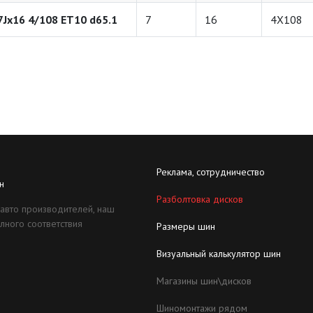
7Jx16 4/108 ET10 d65.1
7
16
4X108
Реклама, сотрудничество
н
Разболтовка дисков
 авто производителей, наш
лного соответствия
Размеры шин
Визуальный калькулятор шин
Магазины шин\дисков
Шиномонтажи рядом