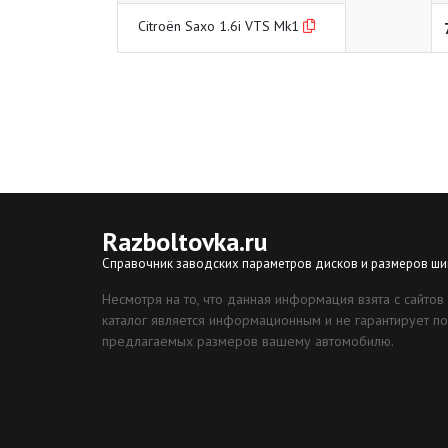
Citroën Saxo 1.6i VTS Mk1
Razboltovka
.ru
Справочник заводских параметров дисков и размеров ши
Несмотря на то, что данная информация взята с сайтов
каталог является информационным и не гарантирует по
предлагаемых размеров вашему автомобилю.