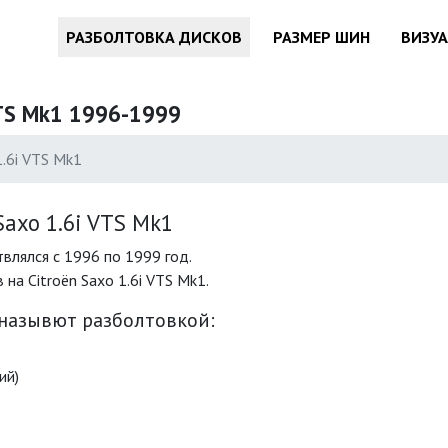
РАЗБОЛТОВКА ДИСКОВ
РАЗМЕР ШИН
ВИЗУ
VTS Mk1 1996-1999
1.6i VTS Mk1
axo 1.6i VTS Mk1
твлялся с 1996 по 1999 год.
а Citroën Saxo 1.6i VTS Mk1.
 назывют разболтовкой:
ий)