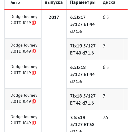
выпуска
Параметры
диска
д
Авто
Dodge Journey
2017
6.5Jx17
6.5
1
2.0TD JC49
5/127 ET44
d71.6
Dodge Journey
7Jx19 5/127
7
1
2.0TD JC49
ET40 d71.6
Dodge Journey
6.5Jx18
6.5
1
2.0TD JC49
5/127 ET44
d71.6
Dodge Journey
7Jx18 5/127
7
1
2.0TD JC49
ET42 d71.6
Dodge Journey
7.5Jx19
7.5
1
2.0TD JC49
5/127 ET38
d71.6