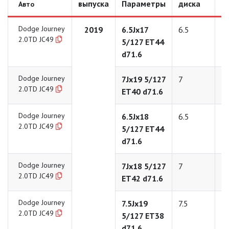
выпуска
Параметры
диска
д
Авто
Dodge Journey
2019
6.5Jx17
6.5
1
2.0TD JC49
5/127 ET44
d71.6
Dodge Journey
7Jx19 5/127
7
1
2.0TD JC49
ET40 d71.6
Dodge Journey
6.5Jx18
6.5
1
2.0TD JC49
5/127 ET44
d71.6
Dodge Journey
7Jx18 5/127
7
1
2.0TD JC49
ET42 d71.6
Dodge Journey
7.5Jx19
7.5
1
2.0TD JC49
5/127 ET38
d71.6