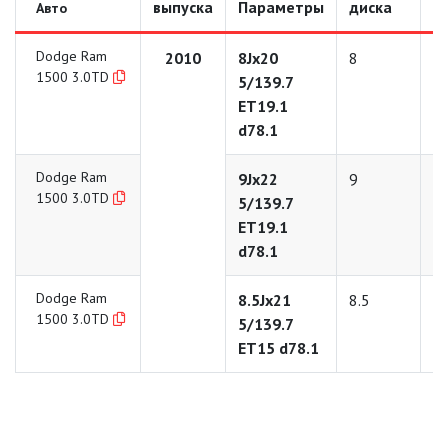
выпуска
Параметры
диска
д
Авто
Dodge Ram
2010
8Jx20
8
2
1500 3.0TD
5/139.7
ET19.1
d78.1
Dodge Ram
9Jx22
9
2
1500 3.0TD
5/139.7
ET19.1
d78.1
Dodge Ram
8.5Jx21
8.5
2
1500 3.0TD
5/139.7
ET15 d78.1