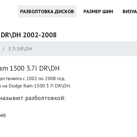
РАЗБОЛТОВКА ДИСКОВ
РАЗМЕР ШИН
ВИЗУ
i DR\DH 2002-2008
0
3.7i DR\DH
m 1500 3.7i DR\DH
ствлялся с 2002 по 2008 год.
 на Dodge Ram 1500 3.7i DR\DH.
 назывют разболтовкой:
ий)