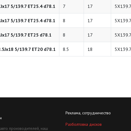
7Jx17 5/139.7 ET25.4 d78.1
7
17
5X139.
8Jx17 5/139.7 ET25.4 d78.1
8
17
5X139.
8Jx17 5/139.7 ET25 d78.1
8
17
5X139.
8.5Jx18 5/139.7 ET20 d78.1
8.5
18
5X139.
Реклама, сотрудничество
н
Разболтовка дисков
 авто производителей, наш