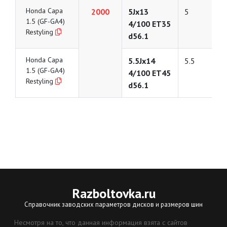
Honda Capa
2000
5Jx13
5
1.5 (GF-GA4)
4/100 ET35
Restyling
d56.1
Honda Capa
5.5Jx14
5.5
1.5 (GF-GA4)
4/100 ET45
Restyling
d56.1
Razboltovka
.ru
Справочник заводских параметров дисков и размеров шин
Несмотря на то, что данная информация взята с сайтов