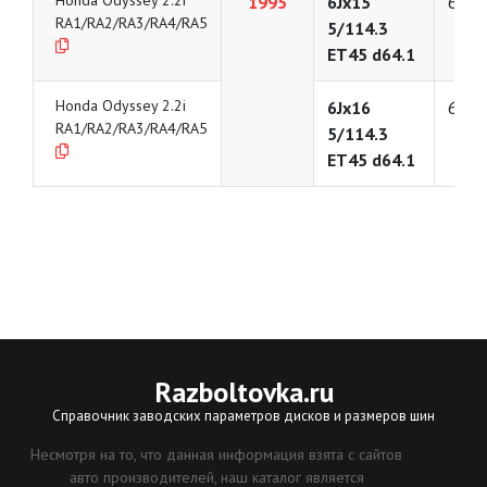
Honda Odyssey 2.2i
1995
6Jx15
6
RA1/RA2/RA3/RA4/RA5
5/114.3
ET45 d64.1
Honda Odyssey 2.2i
6Jx16
6
RA1/RA2/RA3/RA4/RA5
5/114.3
ET45 d64.1
Razboltovka
.ru
Справочник заводских параметров дисков и размеров шин
Несмотря на то, что данная информация взята с сайтов
авто производителей, наш каталог является