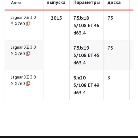
выпуска
Параметры
диска
д
Авто
Jaguar XE 3.0
2015
7.5Jx18
7.5
1
S X760
5/108 ET46
d63.4
Jaguar XE 3.0
7.5Jx19
7.5
1
S X760
5/108 ET45
d63.4
Jaguar XE 3.0
8Jx20
8
2
S X760
5/108 ET49
d63.4