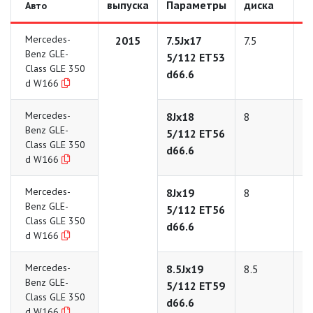
выпуска
Параметры
диска
д
Авто
Mercedes-
2015
7.5Jx17
7.5
1
Benz GLE-
5/112 ET53
Class GLE 350
d66.6
d W166
Mercedes-
8Jx18
8
1
Benz GLE-
5/112 ET56
Class GLE 350
d66.6
d W166
Mercedes-
8Jx19
8
1
Benz GLE-
5/112 ET56
Class GLE 350
d66.6
d W166
Mercedes-
8.5Jx19
8.5
1
Benz GLE-
5/112 ET59
Class GLE 350
d66.6
d W166