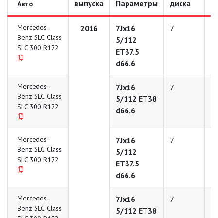
выпуска
Параметры
диска
д
Авто
Mercedes-
2016
7Jx16
7
1
Benz SLC-Class
5/112
SLC 300 R172
ET37.5
d66.6
Mercedes-
7Jx16
7
1
Benz SLC-Class
5/112 ET38
SLC 300 R172
d66.6
Mercedes-
7Jx16
7
1
Benz SLC-Class
5/112
SLC 300 R172
ET37.5
d66.6
Mercedes-
7Jx16
7
1
Benz SLC-Class
5/112 ET38