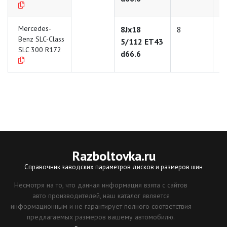
Mercedes-
8Jx18
8
1
Benz SLC-Class
5/112 ET43
SLC 300 R172
d66.6
Razboltovka
.ru
Справочник заводских параметров дисков и размеров шин
Несмотря на то, что данная информация взята с сайтов
авто производителей, наш каталог является
информационным и не гарантирует полного соответствия
предлагаемых размеров вашему автомобилю.