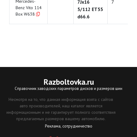
Mercedes-
7Jx16
7
Benz Vito 114
5/112 ET55
Box W638
d66.6
Razboltovka
.ru
Справочник заводских параметров дисков и размеров шин
Несмотря на то, что данная информация взята с сайтов
авто производителей, наш каталог является
информационным и не гарантирует полного соответствия
предлагаемых размеров вашему автомобилю.
Реклама, сотрудничество