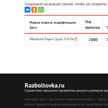
Сохраните на всякий случай, чтобы не потерять!
Год
Марка модель модификация
выпуска
Авто
Mitsubishi Pajero Sport 3.0i PA
2000
Razboltovka
.ru
Справочник заводских параметров дисков и размеров ши
Несмотря на то, что данная информация взята с сайтов
каталог является информационным и не гарантирует по