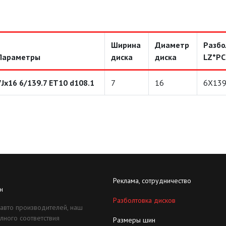
Ширина
Диаметр
Разбо
Параметры
диска
диска
LZ*P
7Jx16 6/139.7 ET10 d108.1
7
16
6X139
Реклама, сотрудничество
н
Разболтовка дисков
 авто производителей, наш
лного соответствия
Размеры шин