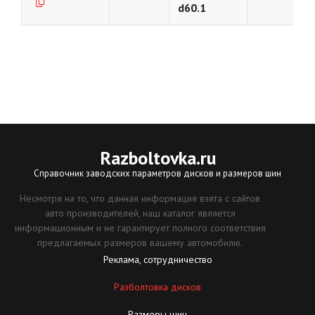
d60.1
Razboltovka
.ru
Справочник заводских параметров дисков и размеров шин
Несмотря на то, что данная информация взята с сайтов
авто производителей, наш каталог является
информационным и не гарантирует полного соответствия
предлагаемых размеров вашему автомобилю.
Реклама, сотрудничество
Разболтовка дисков
Размеры шин