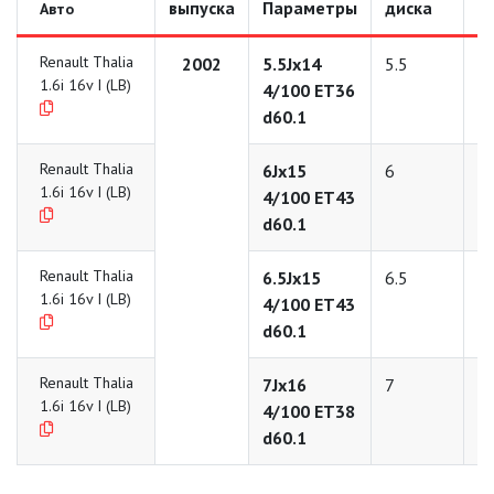
выпуска
Параметры
диска
д
Авто
Renault Thalia
2002
5.5Jx14
5.5
1
1.6i 16v I (LB)
4/100 ET36
d60.1
Renault Thalia
6Jx15
6
1
1.6i 16v I (LB)
4/100 ET43
d60.1
Renault Thalia
6.5Jx15
6.5
1
1.6i 16v I (LB)
4/100 ET43
d60.1
Renault Thalia
7Jx16
7
1
1.6i 16v I (LB)
4/100 ET38
d60.1