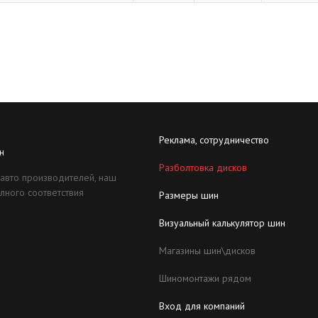
Реклама, сотрудничество
н
Разболтовка дисков
 авто производителей, наш
лного соответствия
Размеры шин
Визуальный калькулятор шин
Магазины шин\дисков
Шиномонтажи рядом
Вход для компаний