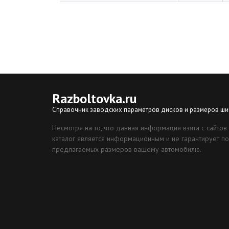
Razboltovka
.ru
Справочник заводских параметров дисков и размеров ши
Несмотря на то, что данная информация взята с сайтов
каталог является информационным и не гарантирует по
предлагаемых размеров вашему автомобилю.