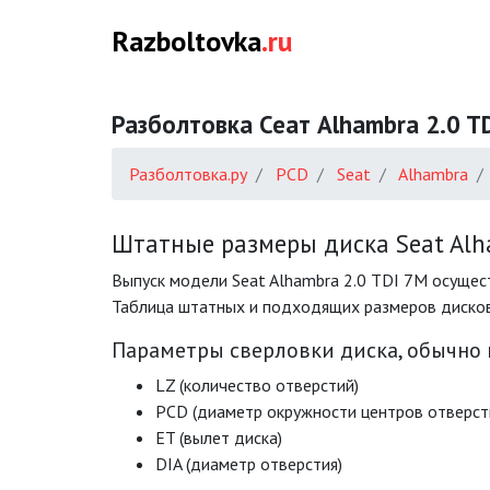
Razboltovka
.ru
Разболтовка Сеат Alhambra 2.0 T
Разболтовка.ру
PCD
Seat
Alhambra
Штатные размеры диска Seat Alh
Выпуск модели Seat Alhambra 2.0 TDI 7M осущест
Таблица штатных и подходящих размеров дисков 
Параметры сверловки диска, обычно
LZ (количество отверстий)
PCD (диаметр окружности центров отверст
ET (вылет диска)
DIA (диаметр отверстия)