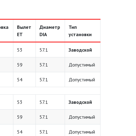
овка
Вылет
Диаметр
Тип
ET
DIA
установки
53
57.1
Заводской
59
57.1
Допустимый
54
57.1
Допустимый
53
57.1
Заводской
59
57.1
Допустимый
54
57.1
Допустимый