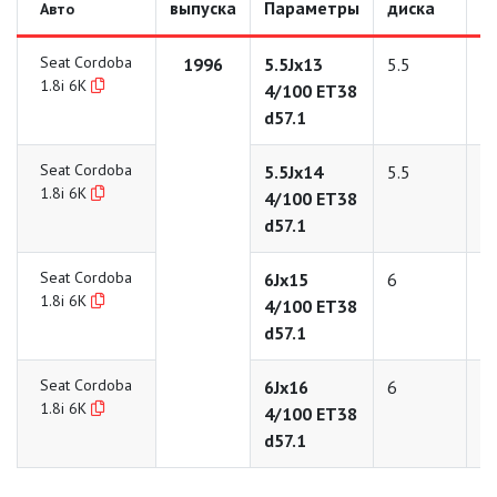
выпуска
Параметры
диска
д
Авто
Seat Cordoba
1996
5.5Jx13
5.5
1
1.8i 6K
4/100 ET38
d57.1
Seat Cordoba
5.5Jx14
5.5
1
1.8i 6K
4/100 ET38
d57.1
Seat Cordoba
6Jx15
6
1
1.8i 6K
4/100 ET38
d57.1
Seat Cordoba
6Jx16
6
1
1.8i 6K
4/100 ET38
d57.1