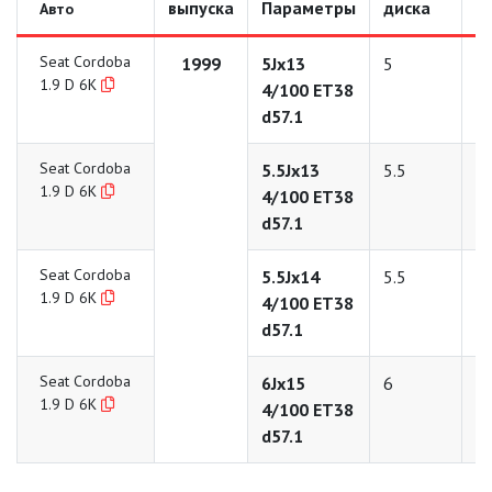
выпуска
Параметры
диска
д
Авто
Seat Cordoba
1999
5Jx13
5
1
1.9 D 6K
4/100 ET38
d57.1
Seat Cordoba
5.5Jx13
5.5
1
1.9 D 6K
4/100 ET38
d57.1
Seat Cordoba
5.5Jx14
5.5
1
1.9 D 6K
4/100 ET38
d57.1
Seat Cordoba
6Jx15
6
1
1.9 D 6K
4/100 ET38
d57.1