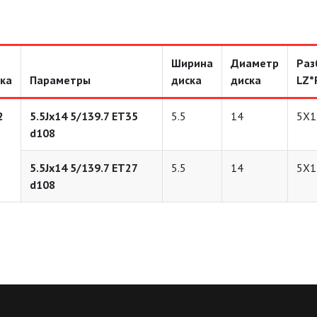
Ширина
Диаметр
Раз
ка
Параметры
диска
диска
LZ*
2
5.5Jx14 5/139.7 ET35
5.5
14
5X1
d108
5.5Jx14 5/139.7 ET27
5.5
14
5X1
d108