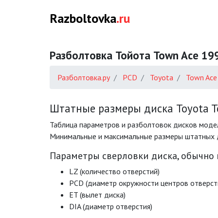
Razboltovka
.ru
Разболтовка Тойота Town Ace 1992 
Разболтовка.ру
PCD
Toyota
Town Ace
Штатные размеры диска Toyota Tow
Таблица параметров и разболтовок дисков модели 
Минимальные и максимальные размеры штатных диск
Параметры сверловки диска, обычно
LZ (количество отверстий)
PCD (диаметр окружности центров отверст
ET (вылет диска)
DIA (диаметр отверстия)