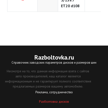
5/139.7
ET20 d108
Razboltovka
.ru
Справочник заводских параметров дисков и размеров шин
Несмотря на то, что данная информация взята с сайтов
авто производителей, наш каталог является
информационным и не гарантирует полного соответствия
предлагаемых размеров вашему автомобилю.
Реклама, сотрудничество
Разболтовка дисков