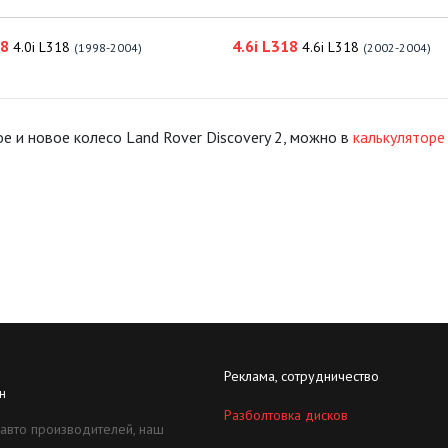
18
4.6i L318
4.0i L318
4.6i L318
(1998-2004)
(2002-2004)
е и новое колесо Land Rover Discovery 2, можно в
калькуляторе
Реклама, сотрудничество
н
Разболтовка дисков
 авто производителей, наш