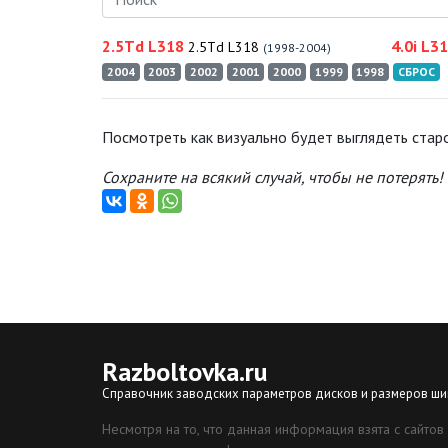
2.5Td L318
4.0i L3
2.5Td L318
(1998-2004)
2004
2003
2002
2001
2000
1999
1998
СБРОС
Посмотреть как визуально будет выглядеть старо
Сохраните на всякий случай, чтобы не потерять!
Razboltovka
.ru
Справочник заводских параметров дисков и размеров ши
Несмотря на то, что данная информация взята с сайтов