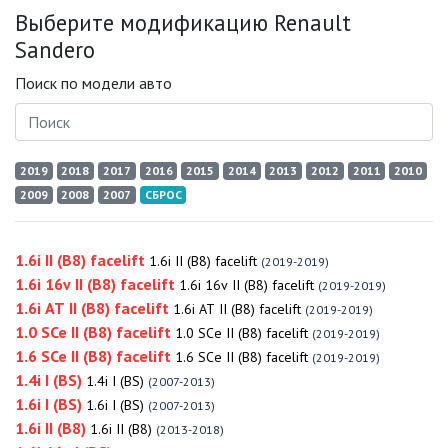
Выберите модификацию Renault
Sandero
Поиск по модели авто
2019
2018
2017
2016
2015
2014
2013
2012
2011
2010
2009
2008
2007
СБРОС
1.6i II (B8) facelift
1.6i II (B8) facelift
(2019-2019)
1.6i 16v II (B8) facelift
1.6i 16v II (B8) facelift
(2019-2019)
1.6i AT II (B8) facelift
1.6i AT II (B8) facelift
(2019-2019)
1.0 SCe II (B8) facelift
1.0 SCe II (B8) facelift
(2019-2019)
1.6 SCe II (B8) facelift
1.6 SCe II (B8) facelift
(2019-2019)
1.4i I (BS)
1.4i I (BS)
(2007-2013)
1.6i I (BS)
1.6i I (BS)
(2007-2013)
1.6i II (B8)
1.6i II (B8)
(2013-2018)