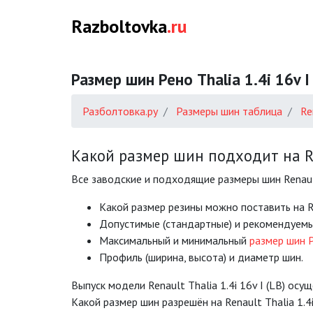
Razboltovka
.ru
Размер шин Рено Thalia 1.4i 16v I
Разболтовка.ру
Размеры шин таблица
Re
Какой размер шин подходит на Rena
Все заводские и подходящие размеры шин Renault T
Какой размер резины можно поставить на Rena
Допустимые (стандартные) и рекомендуемы
Mаксимальный и минимальный
размер шин Р
Профиль (ширина, высота) и диаметр шин.
Выпуск модели Renault Thalia 1.4i 16v I (LB) осу
Какой размер шин разрешён на Renault Thalia 1.4i 