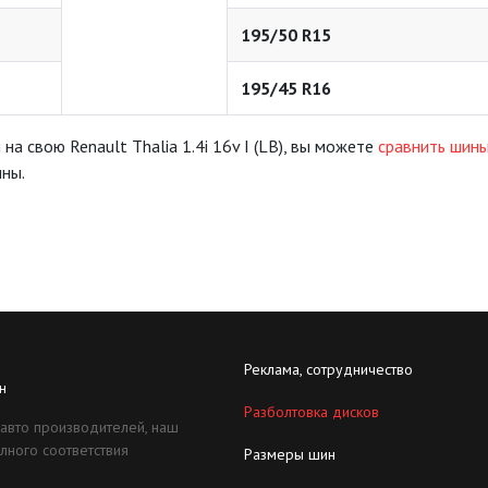
195/50 R15
195/45 R16
а свою Renault Thalia 1.4i 16v I (LB), вы можете
сравнить шины
ины.
Реклама, сотрудничество
н
Разболтовка дисков
 авто производителей, наш
лного соответствия
Размеры шин