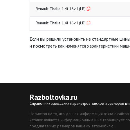
Renault Thalia 1.4i 16v I (LB)
Renault Thalia 1.4i 16v I (LB)
Если вы решили установить не стандартные шины н
и посмотреть как изменятся характеристики маш
Razboltovka
.ru
Справочник заводских параметров дисков и размеров ши
Несмотря на то, что данная информация взята с сайтов
каталог является информационным и не гарантирует по
предлагаемых размеров вашему автомобилю.