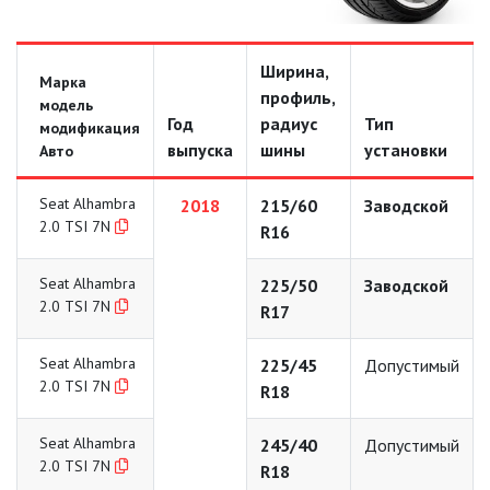
Ширина,
Марка
профиль,
модель
Год
радиус
Тип
модификация
выпуска
шины
установки
Авто
Seat Alhambra
2018
215/60
Заводской
2.0 TSI 7N
R16
Seat Alhambra
225/50
Заводской
2.0 TSI 7N
R17
Seat Alhambra
225/45
Допустимый
2.0 TSI 7N
R18
Seat Alhambra
245/40
Допустимый
2.0 TSI 7N
R18