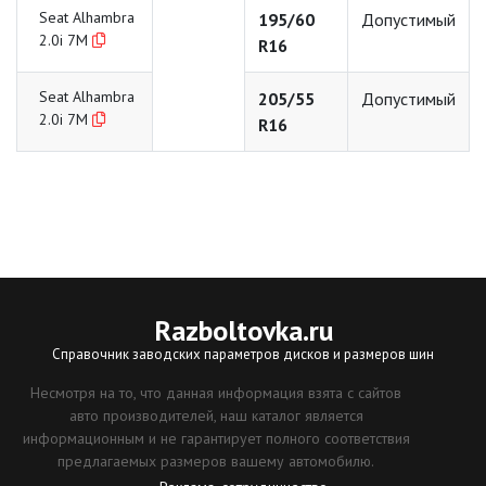
Seat Alhambra
195/60
Допустимый
2.0i 7M
R16
Seat Alhambra
205/55
Допустимый
2.0i 7M
R16
Razboltovka
.ru
Справочник заводских параметров дисков и размеров шин
Несмотря на то, что данная информация взята с сайтов
авто производителей, наш каталог является
информационным и не гарантирует полного соответствия
предлагаемых размеров вашему автомобилю.