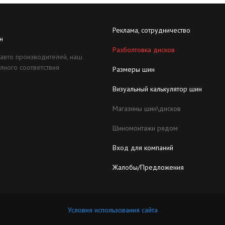
Реклама, сотрудничество
н
Разболтовка дисков
 авто производителей, наш
лного соответствия
Размеры шин
Визуальный калькулятор шин
Магазины шин\дисков
Шиномонтажи рядом
Вход для компаний
Жалобы/Предложения
Условия использования сайта