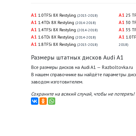
A1
A1
1.0TFSi 8X Restyling
25 TF
(2015-2018)
A1
A1
1.4TDi 8X Restyling
30 TF
(2014-2018)
A1
A1
1.4TFSi 8X Restyling
35 TF
(2014-2018)
A1
A1
1.6TDi 8X Restyling
1.0TF
(2014-2018)
A1
1.8TFSi 8X Restyling
(2015-2018)
2018)
Размеры штатных дисков Audi A1
Все размеры дисков на Audi A1 — Razboltovka.ru
В нашем справочнике вы найдёте параметры дис
заводом изготовителем.
Сохраните на всякий случай, чтобы не потерять!