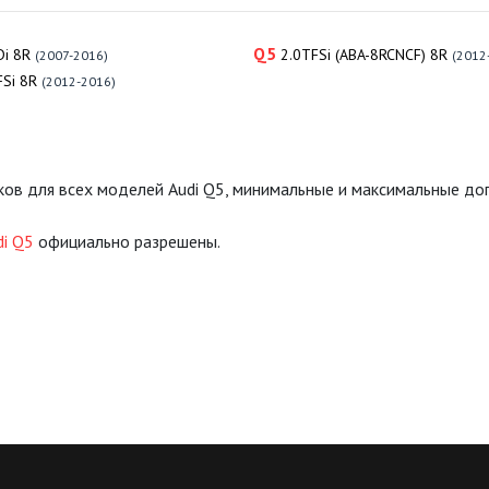
Q5
Di 8R
2.0TFSi (ABA-8RCNCF) 8R
(2007-2016)
(2012
FSi 8R
(2012-2016)
ков для всех моделей Audi Q5, минимальные и максимальные д
di Q5
официально разрешены.