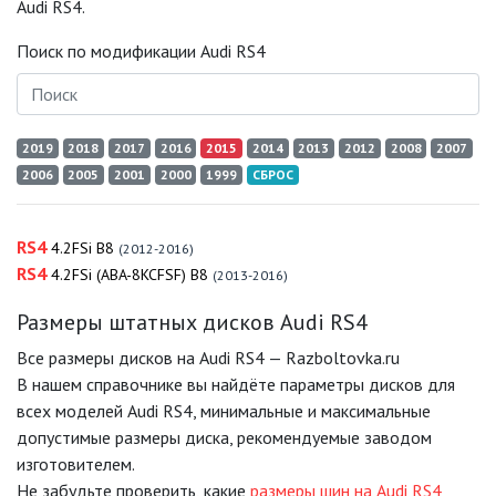
Audi RS4.
Поиск по модификации Audi RS4
2019
2018
2017
2016
2015
2014
2013
2012
2008
2007
2006
2005
2001
2000
1999
СБРОС
RS4
4.2FSi B8
(2012-2016)
RS4
4.2FSi (ABA-8KCFSF) B8
(2013-2016)
Размеры штатных дисков Audi RS4
Все размеры дисков на Audi RS4 — Razboltovka.ru
В нашем справочнике вы найдёте параметры дисков для
всех моделей Audi RS4, минимальные и максимальные
допустимые размеры диска, рекомендуемые заводом
изготовителем.
Не забудьте проверить, какие
размеры шин на Audi RS4