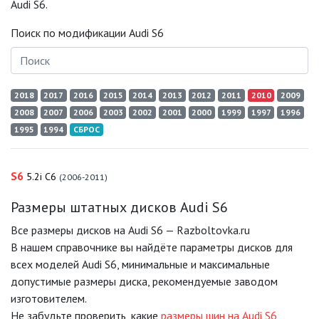
Audi S6.
Поиск по модификации Audi S6
2018
2017
2016
2015
2014
2013
2012
2011
2010
2009
2008
2007
2006
2003
2002
2001
2000
1999
1997
1996
1995
1994
СБРОС
S6
5.2i C6
(2006-2011)
Размеры штатных дисков Audi S6
Все размеры дисков на Audi S6 — Razboltovka.ru
В нашем справочнике вы найдёте параметры дисков для
всех моделей Audi S6, минимальные и максимальные
допустимые размеры диска, рекомендуемые заводом
изготовителем.
Не забудьте проверить, какие
размеры шин на Audi S6