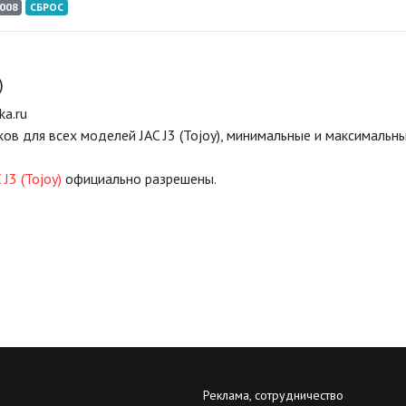
008
СБРОС
)
ka.ru
ов для всех моделей JAC J3 (Tojoy), минимальные и максималь
J3 (Tojoy)
официально разрешены.
Реклама, сотрудничество