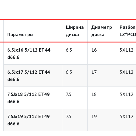
Ширина
Диаметр
Разбол
Параметры
диска
диска
LZ*PC
6.5Jx16 5/112 ET44
6.5
16
5X112
d66.6
6.5Jx17 5/112 ET44
6.5
17
5X112
d66.6
7.5Jx18 5/112 ET49
7.5
18
5X112
d66.6
7.5Jx19 5/112 ET49
7.5
19
5X112
d66.6