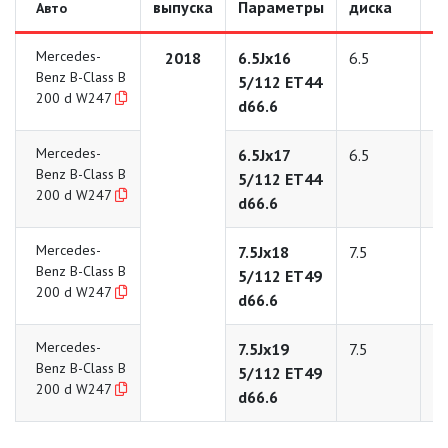
выпуска
Параметры
диска
д
Авто
Mercedes-
2018
6.5Jx16
6.5
1
Benz B-Class B
5/112 ET44
200 d W247
d66.6
Mercedes-
6.5Jx17
6.5
1
Benz B-Class B
5/112 ET44
200 d W247
d66.6
Mercedes-
7.5Jx18
7.5
1
Benz B-Class B
5/112 ET49
200 d W247
d66.6
Mercedes-
7.5Jx19
7.5
1
Benz B-Class B
5/112 ET49
200 d W247
d66.6