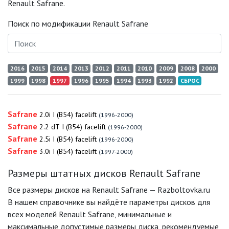
Renault Safrane.
Поиск по модификации Renault Safrane
2016
2015
2014
2013
2012
2011
2010
2009
2008
2000
1999
1998
1997
1996
1995
1994
1993
1992
СБРОС
Safrane
2.0i I (B54) facelift
(1996-2000)
Safrane
2.2 dT I (B54) facelift
(1996-2000)
Safrane
2.5i I (B54) facelift
(1996-2000)
Safrane
3.0i I (B54) facelift
(1997-2000)
Размеры штатных дисков Renault Safrane
Все размеры дисков на Renault Safrane — Razboltovka.ru
В нашем справочнике вы найдёте параметры дисков для
всех моделей Renault Safrane, минимальные и
максимальные допустимые размеры диска, рекомендуемые