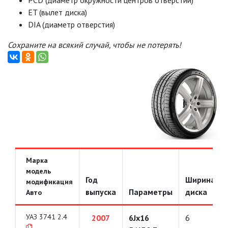
PCD (диаметр окружности центров отверстий)
ET (вылет диска)
DIA (диаметр отверстия)
Сохраните на всякий случай, чтобы не потерять!
Марка
модель
Год
Ширина
модификация
выпуска
Параметры
диска
Авто
УАЗ 3741 2.4
2007
6Jx16
6