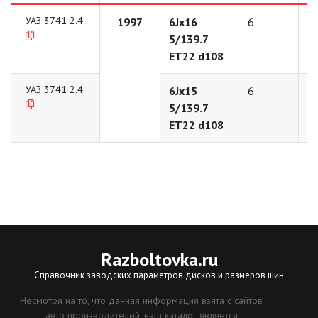
УАЗ 3741 2.4
1997
6Jx16
6
1
5/139.7
ET22 d108
УАЗ 3741 2.4
6Jx15
6
1
5/139.7
ET22 d108
Razboltovka
.ru
Справочник заводских параметров дисков и размеров шин
Несмотря на то, что данная информация взята с сайтов
авто производителей, наш каталог является