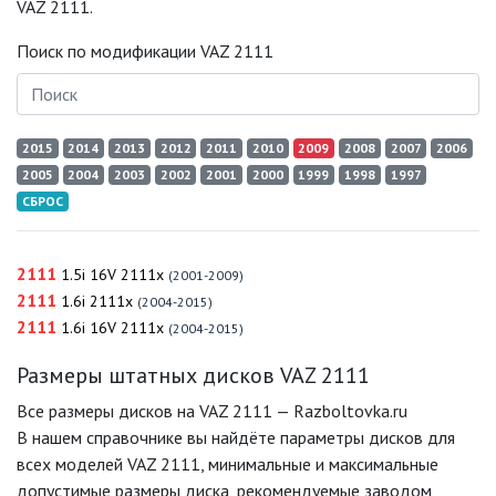
VAZ 2111.
Поиск по модификации VAZ 2111
2015
2014
2013
2012
2011
2010
2009
2008
2007
2006
2005
2004
2003
2002
2001
2000
1999
1998
1997
СБРОС
2111
1.5i 16V 2111x
(2001-2009)
2111
1.6i 2111x
(2004-2015)
2111
1.6i 16V 2111x
(2004-2015)
Размеры штатных дисков VAZ 2111
Все размеры дисков на VAZ 2111 — Razboltovka.ru
В нашем справочнике вы найдёте параметры дисков для
всех моделей VAZ 2111, минимальные и максимальные
допустимые размеры диска, рекомендуемые заводом