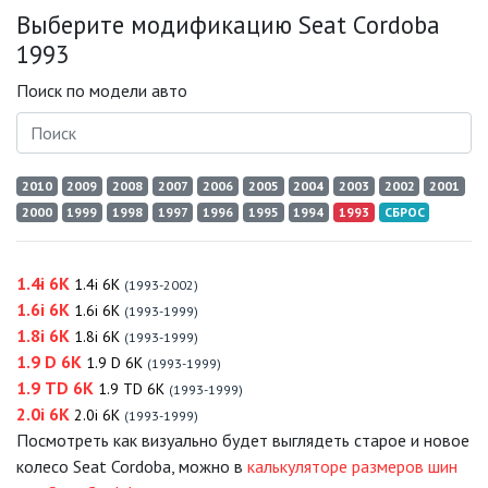
Выберите модификацию Seat Cordoba
1993
Поиск по модели авто
2010
2009
2008
2007
2006
2005
2004
2003
2002
2001
2000
1999
1998
1997
1996
1995
1994
1993
СБРОС
1.4i 6K
1.4i 6K
(1993-2002)
1.6i 6K
1.6i 6K
(1993-1999)
1.8i 6K
1.8i 6K
(1993-1999)
1.9 D 6K
1.9 D 6K
(1993-1999)
1.9 TD 6K
1.9 TD 6K
(1993-1999)
2.0i 6K
2.0i 6K
(1993-1999)
Посмотреть как визуально будет выглядеть старое и новое
колесо Seat Cordoba, можно в
калькуляторе размеров шин