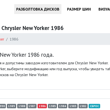
РАЗБОЛТОВКА ДИСКОВ
РАЗМЕР ШИН
ВИЗУ
Chrysler New Yorker 1986
ker
1986
ew Yorker 1986 года.
 и допустимы заводом изготовителем для Chrysler New Yorker.
ker, выберите модификацию или год выпуска, чтобы увидеть табл
ков на Chrysler New Yorker.
990
1989
1988
1987
1986
1985
1984
1983
1982
СБРОС