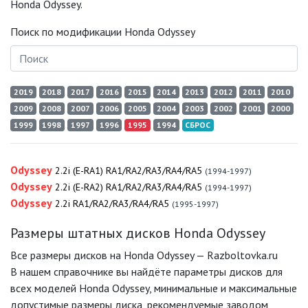
Honda Odyssey.
Поиск по модификации Honda Odyssey
2019
2018
2017
2016
2015
2014
2013
2012
2011
2010
2009
2008
2007
2006
2005
2004
2003
2002
2001
2000
1999
1998
1997
1996
1995
1994
СБРОС
Odyssey
2.2i (E-RA1) RA1/RA2/RA3/RA4/RA5
(1994-1997)
Odyssey
2.2i (E-RA2) RA1/RA2/RA3/RA4/RA5
(1994-1997)
Odyssey
2.2i RA1/RA2/RA3/RA4/RA5
(1995-1997)
Размеры штатных дисков Honda Odyssey
Все размеры дисков на Honda Odyssey — Razboltovka.ru
В нашем справочнике вы найдёте параметры дисков для
всех моделей Honda Odyssey, минимальные и максимальные
допустимые размеры диска, рекомендуемые заводом