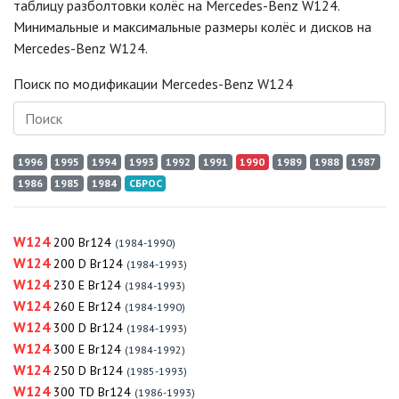
таблицу разболтовки колёс на Mercedes-Benz W124.
Минимальные и максимальные размеры колёс и дисков на
Mercedes-Benz W124.
Поиск по модификации Mercedes-Benz W124
1996
1995
1994
1993
1992
1991
1990
1989
1988
1987
1986
1985
1984
СБРОС
W124
200 Br124
(1984-1990)
W124
200 D Br124
(1984-1993)
W124
230 E Br124
(1984-1993)
W124
260 E Br124
(1984-1990)
W124
300 D Br124
(1984-1993)
W124
300 E Br124
(1984-1992)
W124
250 D Br124
(1985-1993)
W124
300 TD Br124
(1986-1993)