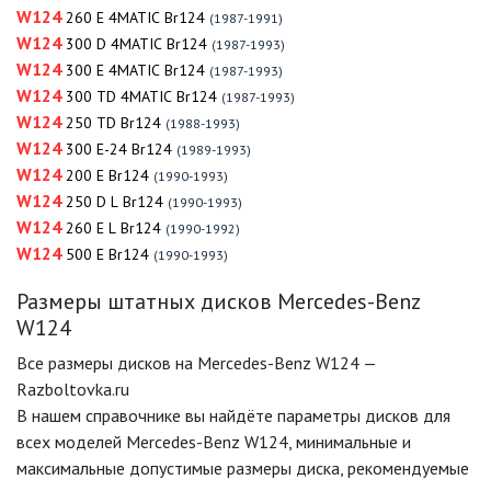
W124
260 E 4MATIC Br124
(1987-1991)
W124
300 D 4MATIC Br124
(1987-1993)
W124
300 E 4MATIC Br124
(1987-1993)
W124
300 TD 4MATIC Br124
(1987-1993)
W124
250 TD Br124
(1988-1993)
W124
300 E-24 Br124
(1989-1993)
W124
200 E Br124
(1990-1993)
W124
250 D L Br124
(1990-1993)
W124
260 E L Br124
(1990-1992)
W124
500 E Br124
(1990-1993)
Размеры штатных дисков Mercedes-Benz
W124
Все размеры дисков на Mercedes-Benz W124 —
Razboltovka.ru
В нашем справочнике вы найдёте параметры дисков для
всех моделей Mercedes-Benz W124, минимальные и
максимальные допустимые размеры диска, рекомендуемые