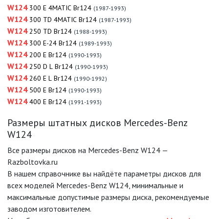
W124
300 E 4MATIC Br124
(1987-1993)
W124
300 TD 4MATIC Br124
(1987-1993)
W124
250 TD Br124
(1988-1993)
W124
300 E-24 Br124
(1989-1993)
W124
200 E Br124
(1990-1993)
W124
250 D L Br124
(1990-1993)
W124
260 E L Br124
(1990-1992)
W124
500 E Br124
(1990-1993)
W124
400 E Br124
(1991-1993)
Размеры штатных дисков Mercedes-Benz
W124
Все размеры дисков на Mercedes-Benz W124 —
Razboltovka.ru
В нашем справочнике вы найдёте параметры дисков для
всех моделей Mercedes-Benz W124, минимальные и
максимальные допустимые размеры диска, рекомендуемые
заводом изготовителем.