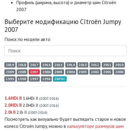
Профиль (ширина, высота) и диаметр шин Citroën
2007
Выберите модификацию Citroën Jumpy
2007
Поиск по модели авто
2019
2018
2017
2016
2015
2014
2013
2012
2011
2010
2009
2008
2007
2006
2005
2004
2003
2002
2001
2000
1999
1998
1997
1996
СБРОС
1.6HDi II
1.6HDi II
(2007-2016)
2.0HDi II
2.0HDi II
(2007-2016)
2.0i II
2.0i II
(2007-2016)
Посмотреть как визуально будет выглядеть старое и новое
колесо Citroën Jumpy, можно в
калькуляторе размеров шин